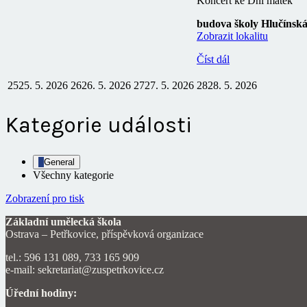
Koncert ke Dni matek
budova školy Hlučínsk
Zobrazit lokalitu
Číst dál
25
25. 5. 2026
26
26. 5. 2026
27
27. 5. 2026
28
28. 5. 2026
Kategorie události
General
Všechny kategorie
Zobrazení
pro tisk
Základní umělecká škola
Ostrava – Petřkovice, příspěvková organizace
tel.: 596 131 089, 733 165 909
e-mail: sekretariat@zuspetrkovice.cz
Úřední hodiny: