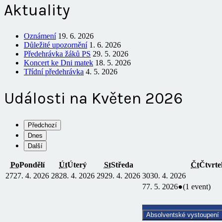
Aktuality
Oznámení
19. 6. 2026
Důležité upozornění
1. 6. 2026
Předehrávka žáků PS
29. 5. 2026
Koncert ke Dni matek
18. 5. 2026
Třídní předehrávka
4. 5. 2026
Události na Květen 2026
Předchozí
Dnes
Další
Po
Pondělí
Út
Úterý
St
Středa
Čt
Čtvrte
27
27. 4. 2026
28
28. 4. 2026
29
29. 4. 2026
30
30. 4. 2026
7
7. 5. 2026
●
(1 event)
Absolventské vystoupení