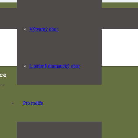
m,
Výtvarný obor
Literárně dramatický obor
ce
ssy
Pro rodiče