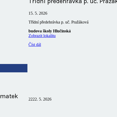
Třídní předehrávka p. uč. Pražá
15. 5. 2026
Třídní předehrávka p. uč. Pražáková
budova školy Hlučínská
Zobrazit lokalitu
Číst dál
 matek
22
22. 5. 2026