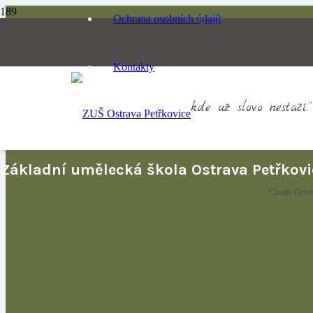
Ochrana osobních údajů
„Hudba nastupuje ta
Kontakty
kde už slovo nestačí.“
Základní umělecká škola Ostrava Petřkovi
Claude Debu