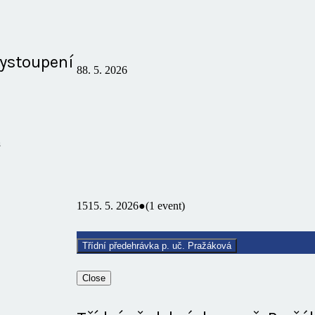
vystoupení
8
8. 5. 2026
á
15
15. 5. 2026
●
(1 event)
Třídní předehrávka p. uč. Pražáková
Close