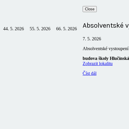
Close
Absolventské 
4
4. 5. 2026
5
5. 5. 2026
6
6. 5. 2026
7. 5. 2026
Absolventské vystoupení
budova školy Hlučínsk
Zobrazit lokalitu
Číst dál