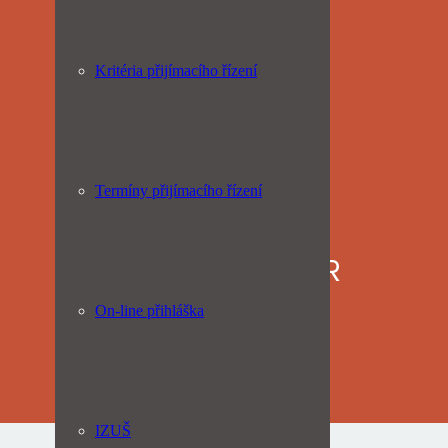
Kritéria přijímacího řízení
Termíny přijímacího řízení
VÝTVARNÝ OBOR
On-line přihláška
IZUŠ