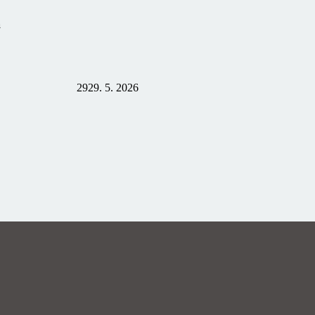
á
29
29. 5. 2026