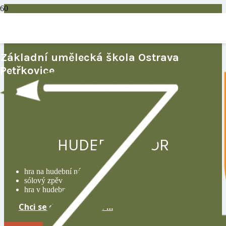
Základní umělecká škola Ostrava
Petřkovice
HUDEBNÍ OBOR
hra na hudební nástroje
sólový zpěv
hra v hudebních souborech
Chci se dozvědět více …