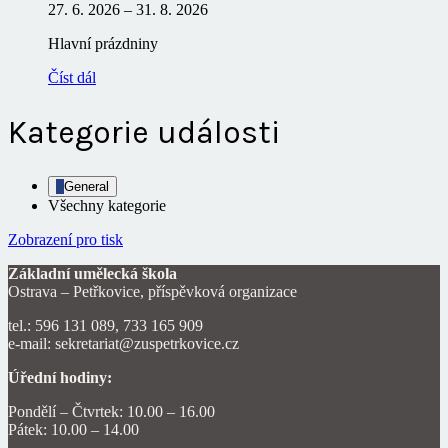
27. 6. 2026
–
31. 8. 2026
Hlavní prázdniny
Číst dál
Kategorie události
General
Všechny kategorie
Zobrazení
pro tisk
Základní umělecká škola
Ostrava – Petřkovice, příspěvková organizace
tel.: 596 131 089, 733 165 909
e-mail: sekretariat@zuspetrkovice.cz
Úřední hodiny:
Pondělí – Čtvrtek: 10.00 – 16.00
Pátek: 10.00 – 14.00