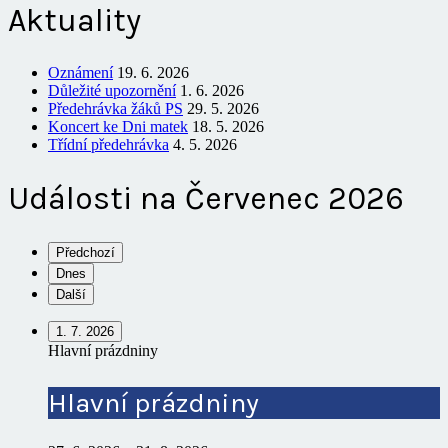
Aktuality
Oznámení
19. 6. 2026
Důležité upozornění
1. 6. 2026
Předehrávka žáků PS
29. 5. 2026
Koncert ke Dni matek
18. 5. 2026
Třídní předehrávka
4. 5. 2026
Události na Červenec 2026
Předchozí
Dnes
Další
1. 7. 2026
Hlavní prázdniny
Hlavní prázdniny