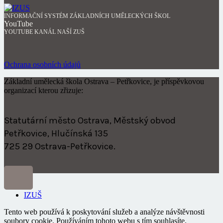
INFORMAČNÍ SYSTÉM ZÁKLADNÍCH UMĚLECKÝCH ŠKOL
YouTube
YOUTUBE KANÁL NAŠÍ ZUŠ
Ochrana osobních údajů
Základní umělecká škola Ostrava – Petřkovice, je příspěvkovou
organizací kterou zřizuje:
Statutární město Ostrava, Městský obvod
Petřkovice, Hlučínská 135
725 29 Ostrava-Petřkovice.
IZUŠ
Tento web používá k poskytování služeb a analýze návštěvnosti
soubory cookie. Používáním tohoto webu s tím souhlasíte.