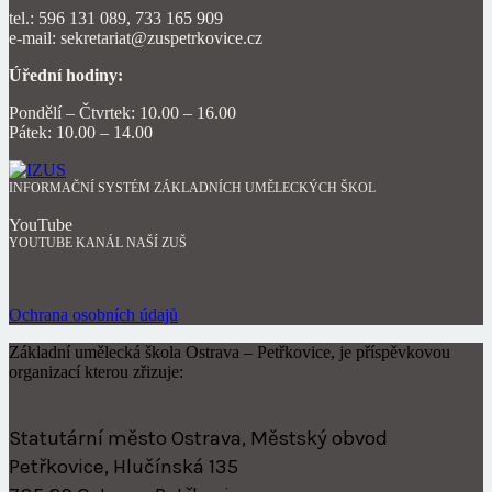
tel.: 596 131 089, 733 165 909
e-mail: sekretariat@zuspetrkovice.cz
Úřední hodiny:
Pondělí – Čtvrtek: 10.00 – 16.00
Pátek: 10.00 – 14.00
INFORMAČNÍ SYSTÉM ZÁKLADNÍCH UMĚLECKÝCH ŠKOL
YouTube
YOUTUBE KANÁL NAŠÍ ZUŠ
Ochrana osobních údajů
Základní umělecká škola Ostrava – Petřkovice, je příspěvkovou
organizací kterou zřizuje:
Statutární město Ostrava, Městský obvod
Petřkovice, Hlučínská 135