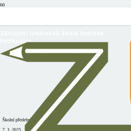
Školní předehrávka
Základní umělecká škola Ostrava
Petřkovice
Školní předehrávka
7. 3. 2025