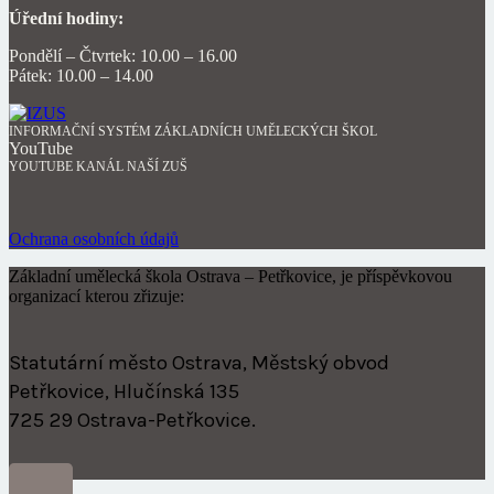
Úřední hodiny:
Pondělí – Čtvrtek: 10.00 – 16.00
Pátek: 10.00 – 14.00
INFORMAČNÍ SYSTÉM ZÁKLADNÍCH UMĚLECKÝCH ŠKOL
YouTube
YOUTUBE KANÁL NAŠÍ ZUŠ
Ochrana osobních údajů
Základní umělecká škola Ostrava – Petřkovice, je příspěvkovou
organizací kterou zřizuje:
Statutární město Ostrava, Městský obvod
Petřkovice, Hlučínská 135
725 29 Ostrava-Petřkovice.