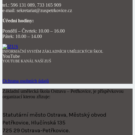
tel.: 596 131 089, 733 165 909
e-mail: sekretariat@zuspetrkovice.cz
Úřední hodiny:
Pondělí – Čtvrtek: 10.00 – 16.00
Pátek: 10.00 – 14.00
INFORMAČNÍ SYSTÉM ZÁKLADNÍCH UMĚLECKÝCH ŠKOL
YouTube
YOUTUBE KANÁL NAŠÍ ZUŠ
Ochrana osobních údajů
Základní umělecká škola Ostrava – Petřkovice, je příspěvkovou
organizací kterou zřizuje:
Statutární město Ostrava, Městský obvod
Petřkovice, Hlučínská 135
725 29 Ostrava-Petřkovice.