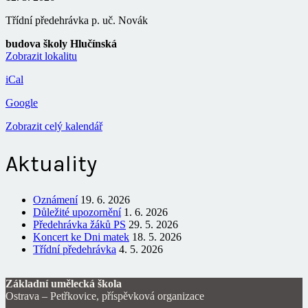
Třídní předehrávka p. uč. Novák
budova školy Hlučínská
Zobrazit lokalitu
iCal
Google
Zobrazit celý kalendář
Aktuality
Oznámení
19. 6. 2026
Důležité upozornění
1. 6. 2026
Předehrávka žáků PS
29. 5. 2026
Koncert ke Dni matek
18. 5. 2026
Třídní předehrávka
4. 5. 2026
Základní umělecká škola
Ostrava – Petřkovice, příspěvková organizace