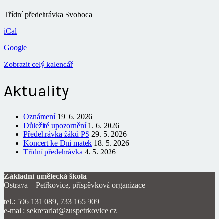
Třídní předehrávka Svoboda
iCal
Google
Zobrazit celý kalendář
Aktuality
Oznámení
19. 6. 2026
Důležité upozornění
1. 6. 2026
Předehrávka žáků PS
29. 5. 2026
Koncert ke Dni matek
18. 5. 2026
Třídní předehrávka
4. 5. 2026
Základní umělecká škola
Ostrava – Petřkovice, příspěvková organizace
tel.: 596 131 089, 733 165 909
e-mail: sekretariat@zuspetrkovice.cz