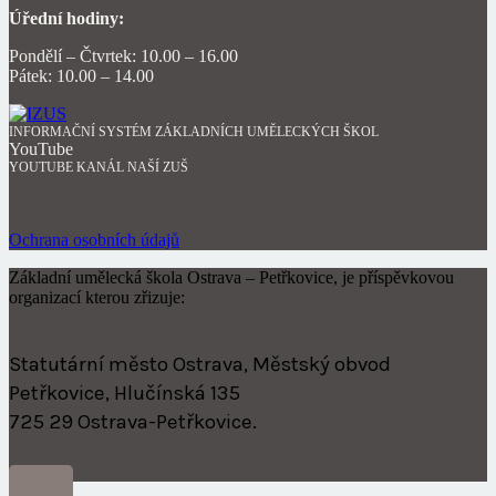
Úřední hodiny:
Pondělí – Čtvrtek: 10.00 – 16.00
Pátek: 10.00 – 14.00
INFORMAČNÍ SYSTÉM ZÁKLADNÍCH UMĚLECKÝCH ŠKOL
YouTube
YOUTUBE KANÁL NAŠÍ ZUŠ
Ochrana osobních údajů
Základní umělecká škola Ostrava – Petřkovice, je příspěvkovou
organizací kterou zřizuje:
Statutární město Ostrava, Městský obvod
Petřkovice, Hlučínská 135
725 29 Ostrava-Petřkovice.