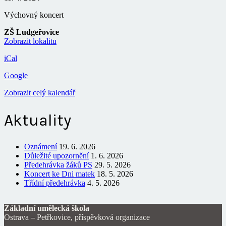
Výchovný koncert
ZŠ Ludgeřovice
Zobrazit lokalitu
iCal
Google
Zobrazit celý kalendář
Aktuality
Oznámení
19. 6. 2026
Důležité upozornění
1. 6. 2026
Předehrávka žáků PS
29. 5. 2026
Koncert ke Dni matek
18. 5. 2026
Třídní předehrávka
4. 5. 2026
Základní umělecká škola
Ostrava – Petřkovice, příspěvková organizace