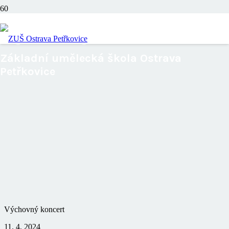
Výchovný koncert
Základní umělecká škola Ostrava
Petřkovice
Výchovný koncert
11. 4. 2024