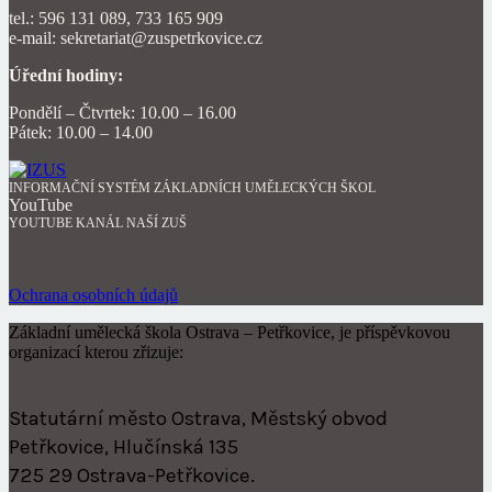
tel.: 596 131 089, 733 165 909
e-mail: sekretariat@zuspetrkovice.cz
Úřední hodiny:
Pondělí – Čtvrtek: 10.00 – 16.00
Pátek: 10.00 – 14.00
INFORMAČNÍ SYSTÉM ZÁKLADNÍCH UMĚLECKÝCH ŠKOL
YouTube
YOUTUBE KANÁL NAŠÍ ZUŠ
Ochrana osobních údajů
Základní umělecká škola Ostrava – Petřkovice, je příspěvkovou
organizací kterou zřizuje:
Statutární město Ostrava, Městský obvod
Petřkovice, Hlučínská 135
725 29 Ostrava-Petřkovice.