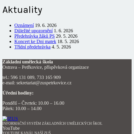
Aktuality
Oznámení
19. 6. 2026
Důležité upozornění
1. 6. 2026
Předehrávka žáků PS
29. 5. 2026
Koncert ke Dni matek
18. 5. 2026
Třídní předehrávka
4. 5. 2026
Základní umělecká škola
Ostrava – Petřkovice, příspěvková organizace
tel.: 596 131 089, 733 165 909
e-mail: sekretariat@zuspetrkovice.cz
Úřední hodiny:
Pondělí – Čtvrtek: 10.00 – 16.00
Pátek: 10.00 – 14.00
INFORMAČNÍ SYSTÉM ZÁKLADNÍCH UMĚLECKÝCH ŠKOL
YouTube
YOUTUBE KANÁL NAŠÍ ZUŠ