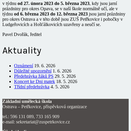
v týdnu
od 27. února 2023 do 5. března 2023
, kdy jsou jarní
prázdniny pro okres Opava, se v naší škole normálně učí, ale v
týdnu
od
6. března 2023 do 12. března 2023
jsou jarní prázdniny
pro okres Ostrava a v této době jsou ZUŠ Petřkovice i pobočky v
Ludgeřovicích a Hošťálkovicích uzavřeny a neučí se.
Pavel Dvořák, ředitel
Aktuality
Oznámení
19. 6. 2026
Důležité upozornění
1. 6. 2026
Předehrávka žáků PS
29. 5. 2026
Koncert ke Dni matek
18. 5. 2026
Třídní předehrávka
4. 5. 2026
Základní umělecká škola
Ostrava – Petřkovice, příspěvková organizace
tel.: 596 131 089, 733 165 909
e-mail: sekretariat@zuspetrkovice.cz