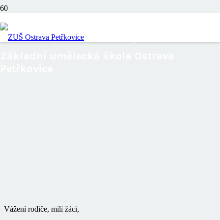
Jarní prázdniny
Základní umělecká škola Ostrava
Petřkovice
Vážení rodiče, milí žáci,