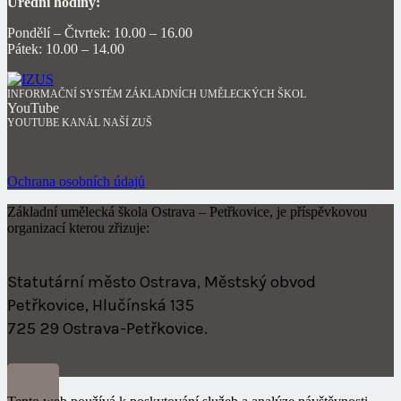
Úřední hodiny:
Pondělí – Čtvrtek: 10.00 – 16.00
Pátek: 10.00 – 14.00
INFORMAČNÍ SYSTÉM ZÁKLADNÍCH UMĚLECKÝCH ŠKOL
YouTube
YOUTUBE KANÁL NAŠÍ ZUŠ
Ochrana osobních údajů
Základní umělecká škola Ostrava – Petřkovice, je příspěvkovou
organizací kterou zřizuje:
Statutární město Ostrava, Městský obvod
Petřkovice, Hlučínská 135
725 29 Ostrava-Petřkovice.