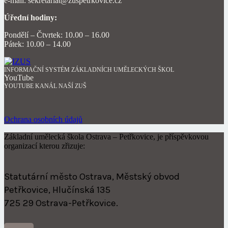
e-mail: sekretariat@zuspetrkovice.cz
Úřední hodiny:
Pondělí – Čtvrtek: 10.00 – 16.00
Pátek: 10.00 – 14.00
INFORMAČNÍ SYSTÉM ZÁKLADNÍCH UMĚLECKÝCH ŠKOL
YouTube
YOUTUBE KANÁL NAŠÍ ZUŠ
Ochrana osobních údajů
Základní umělecká škola Ostrava – Petřkovice, je příspěvkovou
organizací kterou zřizuje:
Statutární město Ostrava, Městský obvod
Petřkovice, Hlučínská 135
725 29 Ostrava-Petřkovice.