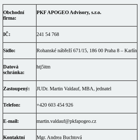
Obchodní
PKF APOGEO Advisory, s.r.o.
firma:
IČ:
241 54 768
Sídlo:
Rohanské nábřeží 671/15, 186 00 Praha 8 – Karlín
Datová
htj5itm
schránka:
Zastoupený:
JUDr. Martin Valdauf, MBA, jednatel
Telefon:
+420 603 454 926
E-mail:
martin.valdauf@pkfapogeo.cz
Kontaktní
Mgr. Andrea Buchtová