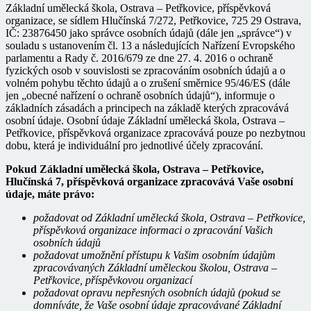
Základní umělecká škola, Ostrava – Petřkovice, příspěvková
organizace, se sídlem Hlučínská 7/272, Petřkovice, 725 29 Ostrava,
IČ:
23876450
jako správce osobních údajů (dále jen „správce“) v
souladu s ustanovením čl. 13 a následujících Nařízení Evropského
parlamentu a Rady č. 2016/679 ze dne 27. 4. 2016 o ochraně
fyzických osob v souvislosti se zpracováním osobních údajů a o
volném pohybu těchto údajů a o zrušení směrnice 95/46/ES (dále
jen „obecné nařízení o ochraně osobních údajů“), informuje o
základních zásadách a principech na základě kterých zpracovává
osobní údaje. Osobní údaje Základní umělecká škola, Ostrava –
Petřkovice, příspěvková organizace zpracovává pouze po nezbytnou
dobu, která je individuální pro jednotlivé účely zpracování.
Pokud Základní umělecká škola, Ostrava – Petřkovice,
Hlučínská 7, příspěvková organizace zpracovává Vaše osobní
údaje, máte právo:
požadovat od Základní umělecká škola, Ostrava – Petřkovice,
příspěvková organizace informaci o zpracování Vašich
osobních údajů
požadovat umožnění přístupu k Vašim osobním údajům
zpracovávaných Základní uměleckou školou, Ostrava –
Petřkovice, příspěvkovou organizací
požadovat opravu nepřesných osobních údajů (pokud se
domníváte, že Vaše osobní údaje zpracovávané Základní