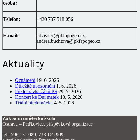
osoba:
Telefon:
+420 737 518 056
E-mail:
advisory@pkfapogeo.cz,
andrea.buchtova@pkfapogeo.cz
Aktuality
Oznámení
19. 6. 2026
Důležité upozornění
1. 6. 2026
Předehrávka žáků PS
29. 5. 2026
Koncert ke Dni matek
18. 5. 2026
Třídní předehrávka
4. 5. 2026
Základní umělecká škola
Ostrava – Petřkovice, příspěvková organizace
tel.: 596 131 089, 733 165 909