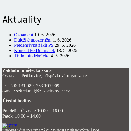
Aktuality
Oznámení
19. 6. 2026
Důležité upozornění
1. 6. 2026
Předehrávka žáků PS
29. 5. 2026
Koncert ke Dni matek
18. 5. 2026
Třídní předehrávka
4. 5. 2026
Základní umělecká škola
Ostrava – Petřkovice, příspěvková organizace
tel.: 596 131 089, 733 165 909
e-mail: sekretariat@zuspetrkovice.cz
Úřední hodiny:
Pondělí – Čtvrtek: 10.00 – 16.00
Pátek: 10.00 – 14.00
INFORMAČNÍ SYSTÉM ZÁKLADNÍCH UMĚLECKÝCH ŠKOL