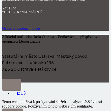
YouTube
YOUTUBE KANÁL NAŠÍ ZUŠ
Ochrana osobních údajů
Základní umělecká škola Ostrava – Petřkovice, je příspěvkovou
organizací kterou zřizuje:
Statutární město Ostrava, Městský obvod
Petřkovice, Hlučínská 135
725 29 Ostrava-Petřkovice.
IZUŠ
Tento web používá k poskytování služeb a analýze návštěvnosti
soubory cookie. Používáním tohoto webu s tím souhlasíte.