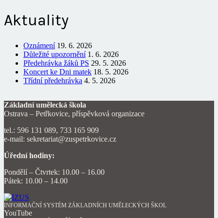
Aktuality
Oznámení
19. 6. 2026
Důležité upozornění
1. 6. 2026
Předehrávka žáků PS
29. 5. 2026
Koncert ke Dni matek
18. 5. 2026
Třídní předehrávka
4. 5. 2026
Základní umělecká škola
Ostrava – Petřkovice, příspěvková organizace
tel.: 596 131 089, 733 165 909
e-mail: sekretariat@zuspetrkovice.cz
Úřední hodiny:
Pondělí – Čtvrtek: 10.00 – 16.00
Pátek: 10.00 – 14.00
INFORMAČNÍ SYSTÉM ZÁKLADNÍCH UMĚLECKÝCH ŠKOL
YouTube