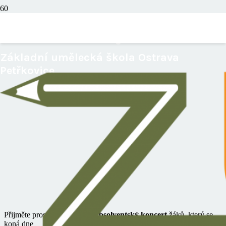
Absolventský koncert
Základní umělecká škola Ostrava
Petřkovice
Přijměte prosím pozvání na
Absolventský koncert
žáků
,
který se
koná dne