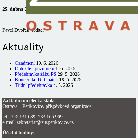
25. dubna 2024 od 17 hodin
v sále školy.
Pavel Dvořák, ředitel
Aktuality
Oznámení
19. 6. 2026
Důležité upozornění
1. 6. 2026
Předehrávka žáků PS
29. 5. 2026
Koncert ke Dni matek
18. 5. 2026
Třídní předehrávka
4. 5. 2026
Základní umělecká škola
Ostrava – Petřkovice, příspěvková organizace
tel.: 596 131 089, 733 165 909
e-mail: sekretariat@zuspetrkovice.cz
Úřední hodiny: