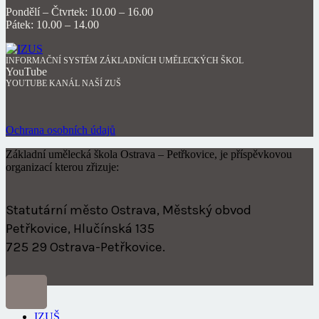
Pondělí – Čtvrtek: 10.00 – 16.00
Pátek: 10.00 – 14.00
INFORMAČNÍ SYSTÉM ZÁKLADNÍCH UMĚLECKÝCH ŠKOL
YouTube
YOUTUBE KANÁL NAŠÍ ZUŠ
Ochrana osobních údajů
Základní umělecká škola Ostrava – Petřkovice, je příspěvkovou
organizací kterou zřizuje:
Statutární město Ostrava, Městský obvod
Petřkovice, Hlučínská 135
725 29 Ostrava-Petřkovice.
IZUŠ