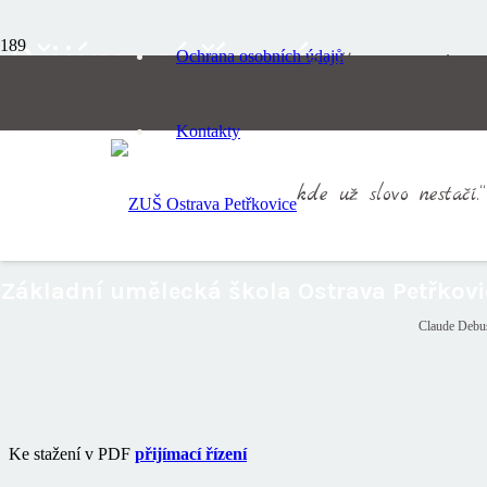
Přijímací řízení
Ochrana osobních údajů
„Hudba nastupuje ta
Kontakty
kde už slovo nestačí.“
Základní umělecká škola Ostrava Petřkovi
Claude Debu
Ke stažení v PDF
přijímací řízení