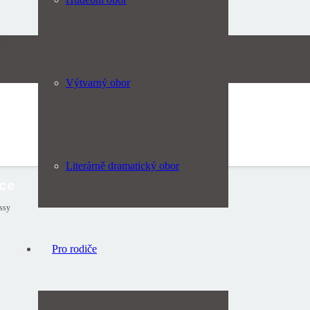
m,
Výtvarný obor
Literárně dramatický obor
ce
ssy
Pro rodiče