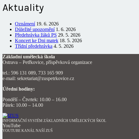
Aktuality
Oznámení
19. 6. 2026
Důležité upozornění
1. 6. 2026
Předehrávka žáků PS
29. 5. 2026
Koncert ke Dni matek
18. 5. 2026
Třídní předehrávka
4. 5. 2026
Základní umělecká škola
Ostrava – Petřkovice, příspěvková organizace
tel.: 596 131 089, 733 165 909
e-mail: sekretariat@zuspetrkovice.cz
Úřední hodiny:
Pondělí – Čtvrtek: 10.00 – 16.00
Pátek: 10.00 – 14.00
INFORMAČNÍ SYSTÉM ZÁKLADNÍCH UMĚLECKÝCH ŠKOL
YouTube
YOUTUBE KANÁL NAŠÍ ZUŠ