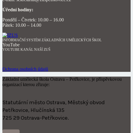
Úřední hodiny:
Pondělí – Čtvrtek: 10.00 – 16.00
Pátek: 10.00 – 14.00
INFORMAČNÍ SYSTÉM ZÁKLADNÍCH UMĚLECKÝCH ŠKOL
YouTube
YOUTUBE KANÁL NAŠÍ ZUŠ
Ochrana osobních údajů
Základní umělecká škola Ostrava – Petřkovice, je příspěvkovou
organizací kterou zřizuje:
Statutární město Ostrava, Městský obvod
Petřkovice, Hlučínská 135
725 29 Ostrava-Petřkovice.