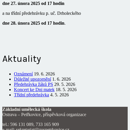
dne 27. února 2025 od 17 hodin
a na třídní předehrávku p. uč. Drholeckého
dne 28. února 2025 od 17 hodin
.
Aktuality
Oznámení
19. 6. 2026
Důležité upozornění
1. 6. 2026
Předehrávka žáků PS
29. 5. 2026
Koncert ke Dni matek
18. 5. 2026
Třídní předehrávka
4. 5. 2026
Základní umělecká škola
Ostrava – Petřkovice, příspěvková organizace
tel.: 596 131 089, 733 165 909
e-mail: sekretariat@zuspetrkovice.cz