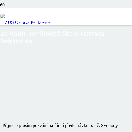
Třídní předehrávka
Základní umělecká škola Ostrava
Petřkovice
Přijměte prosím pozvání na třídní předehrávku p. uč. Svobody