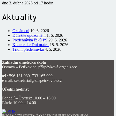
dne 3. dubna 2025 od 17 hodin.
Aktuality
Oznámení
19. 6. 2026
Důležité upozornění
1. 6. 2026
Předehrávka žáků PS
29. 5. 2026
Koncert ke Dni matek
18. 5. 2026
Třídní předehrávka
4. 5. 2026
Základní umělecká škola
Ostrava – Petřkovice, příspěvková organizace
tel.: 596 131 089, 733 165 909
e-mail: sekretariat@zuspetrkovice.cz
Úřední hodiny:
Pondělí – Čtvrtek: 10.00 – 16.00
Pátek: 10.00 – 14.00
INFORMAČNÍ SYSTÉM ZÁKLADNÍCH UMĚLECKÝCH ŠKOL