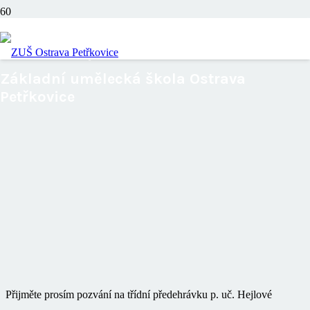
Třídní předehrávka
Základní umělecká škola Ostrava
Petřkovice
Přijměte prosím pozvání na třídní předehrávku p. uč. Hejlové