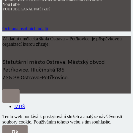
YouTube
YOUTUBE KANÁL NAŠÍ ZUŠ
Ochrana osobních údajů
Základní umělecká škola Ostrava – Petřkovice, je příspěvkovou
organizací kterou zřizuje:
Statutární město Ostrava, Městský obvod
Petřkovice, Hlučínská 135
725 29 Ostrava-Petřkovice.
IZUŠ
Tento web používá k poskytování služeb a analýze návštěvnosti
soubory cookie. Používáním tohoto webu s tím souhlasíte.
Ok