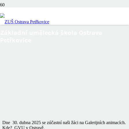
Akce výtvarného oboru
Základní umělecká škola Ostrava
Petřkovice
Dne 30. dubna 2025 se zúčastní naši žáci na Galerijních animacích.
Kde? GVU v Ostravě.