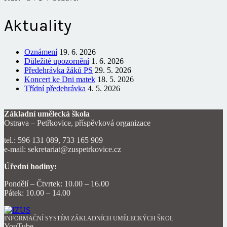
Aktuality
Oznámení
19. 6. 2026
Důležité upozornění
1. 6. 2026
Předehrávka žáků PS
29. 5. 2026
Koncert ke Dni matek
18. 5. 2026
Třídní předehrávka
4. 5. 2026
Základní umělecká škola
Ostrava – Petřkovice, příspěvková organizace
tel.: 596 131 089, 733 165 909
e-mail: sekretariat@zuspetrkovice.cz
Úřední hodiny:
Pondělí – Čtvrtek: 10.00 – 16.00
Pátek: 10.00 – 14.00
INFORMAČNÍ SYSTÉM ZÁKLADNÍCH UMĚLECKÝCH ŠKOL
YouTube