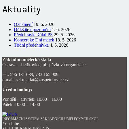
Aktuality
Oznámení
19. 6. 2026
Důležité upozornění
1. 6. 2026
Předehrávka žáků PS
29. 5. 2026
Koncert ke Dni matek
18. 5. 2026
Třídní předehrávka
4. 5. 2026
Základní umělecká škola
Ostrava – Petřkovice, příspěvková organizace
tel.: 596 131 089, 733 165 909
e-mail: sekretariat@zuspetrkovice.cz
Úřední hodiny:
Pondělí – Čtvrtek: 10.00 – 16.00
Pátek: 10.00 – 14.00
INFORMAČNÍ SYSTÉM ZÁKLADNÍCH UMĚLECKÝCH ŠKOL
YouTube
YOUTUBE KANÁL NAŠÍ ZUŠ