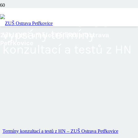
Vedením školy byly
vypsány termíny
Základní umělecká škola Ostrava
Petřkovice
konzultací a testů z HN
Termíny konzultací a testů z HN – ZUŠ Ostrava Petřkovice