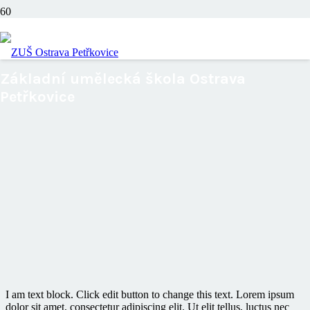
Školní řád
Základní umělecká škola Ostrava
Petřkovice
I am text block. Click edit button to change this text. Lorem ipsum
dolor sit amet, consectetur adipiscing elit. Ut elit tellus, luctus nec