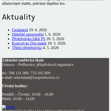
ullamcorper mattis, pulvinar dapibus leo.
Aktuality
Oznámení
19. 6. 2026
Důležité upozornění
1. 6. 2026
Předehrávka žáků PS
29. 5. 2026
Koncert ke Dni matek
18. 5. 2026
Třídní předehrávka
4. 5. 2026
Základní umělecká škola
Ostrava – Petřkovice, příspěvková organizace
tel.: 596 131 089, 733 165 909
e-mail: sekretariat@zuspetrkovice.cz
Úřední hodiny:
Pondělí – Čtvrtek: 10.00 – 16.00
Pátek: 10.00 – 14.00