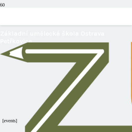
Události
Základní umělecká škola Ostrava
Petřkovice
[events]