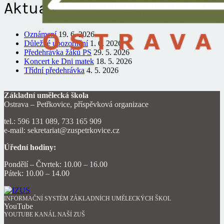
Aktuality
Oznámení
19. 6. 2026
Důležité upozornění
1. 6. 2026
Předehrávka žáků PS
29. 5. 2026
Koncert ke Dni matek
18. 5. 2026
Třídní předehrávka
4. 5. 2026
Základní umělecká škola
Ostrava – Petřkovice, příspěvková organizace
tel.: 596 131 089, 733 165 909
e-mail: sekretariat@zuspetrkovice.cz
Úřední hodiny:
Pondělí – Čtvrtek: 10.00 – 16.00
Pátek: 10.00 – 14.00
INFORMAČNÍ SYSTÉM ZÁKLADNÍCH UMĚLECKÝCH ŠKOL
YouTube
YOUTUBE KANÁL NAŠÍ ZUŠ